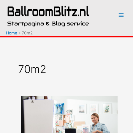
Ga
naar
de
inhoud
Home
70m2
70m2