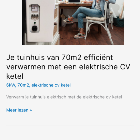
Je tuinhuis van 70m2 efficiënt
verwarmen met een elektrische CV
ketel
6kW
,
70m2
,
elektrische cv ketel
Verwarm je tuinhuis elektrisch met de elektrische cv ketel
Je
Meer lezen »
tuinhuis
van
70m2
efficiënt