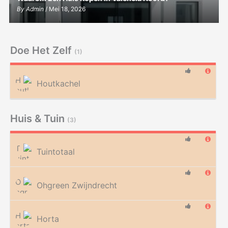
By
Admin
/ Mei 18, 2026
Doe Het Zelf
(1)
Houtkachel
Huis & Tuin
(3)
Tuintotaal
Ohgreen Zwijndrecht
Horta