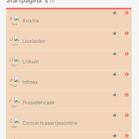
Startpagina´s
(8)
Xxlxtra
Liuxiaobo
Linkuin
Infinex
Fossielenzaak
Concertkaaartjesonline