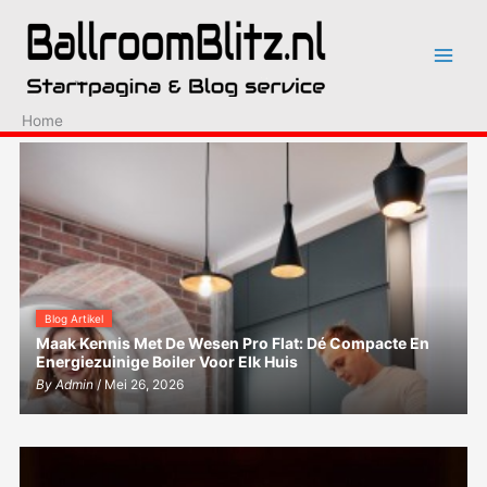
Ga
naar
de
inhoud
Home
Blog Artikel
Maak Kennis Met De Wesen Pro Flat: Dé Compacte En
Energiezuinige Boiler Voor Elk Huis
By
Admin
/ Mei 26, 2026