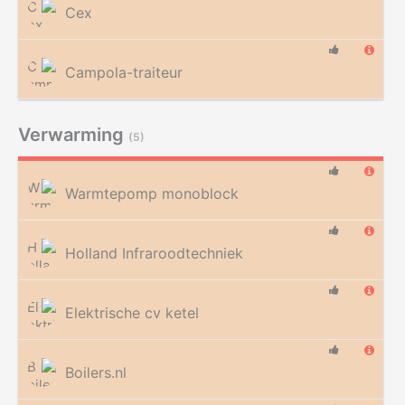
Cex
Campola-traiteur
Verwarming
(5)
Warmtepomp monoblock
Holland Infraroodtechniek
Elektrische cv ketel
Boilers.nl