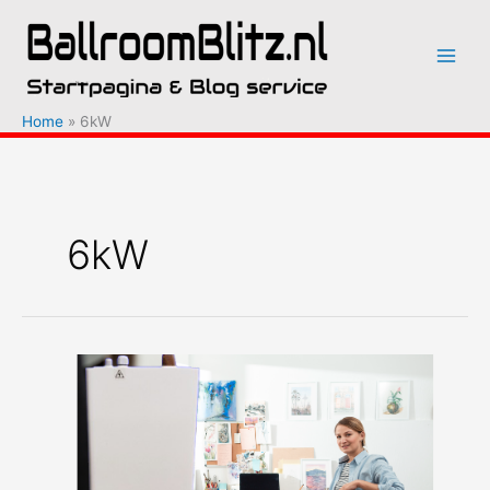
Ga
naar
de
inhoud
Home
6kW
6kW