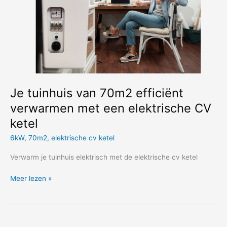
Je tuinhuis van 70m2 efficiënt
verwarmen met een elektrische CV
ketel
6kW
,
70m2
,
elektrische cv ketel
Verwarm je tuinhuis elektrisch met de elektrische cv ketel
Je
Meer lezen »
tuinhuis
van
70m2
efficiënt