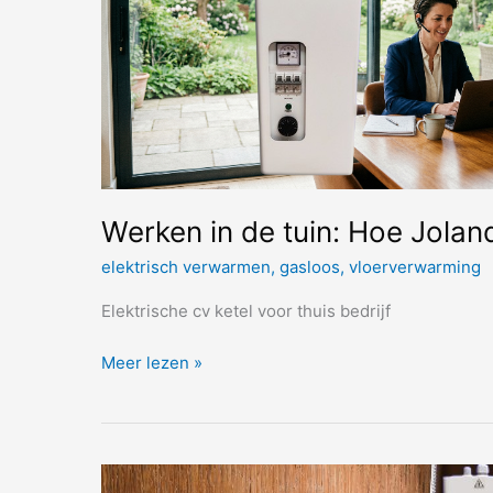
Werken in de tuin: Hoe Jolan
elektrisch verwarmen
,
gasloos
,
vloerverwarming
Elektrische cv ketel voor thuis bedrijf
Werken
Meer lezen »
in
de
tuin:
Hoe