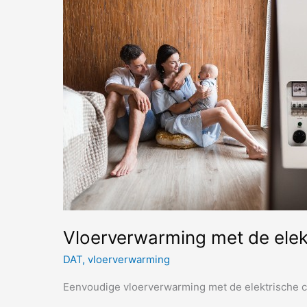
Jolanda
de
ideale
werkplek
creëerde
(zonder
koude
voeten!)
Vloerverwarming met de elekt
DAT
,
vloerverwarming
Eenvoudige vloerverwarming met de elektrische c