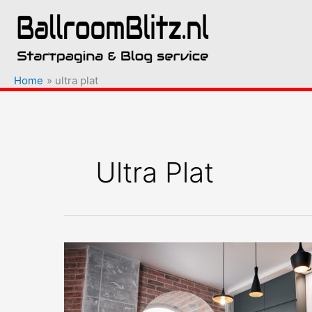
Ga
naar
de
inhoud
Home
ultra plat
Ultra Plat