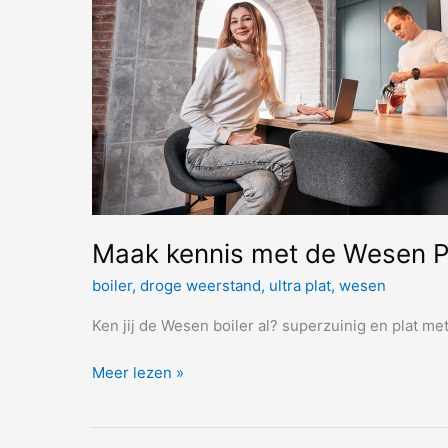
Maak kennis met de Wesen Pro
boiler
,
droge weerstand
,
ultra plat
,
wesen
Ken jij de Wesen boiler al? superzuinig en plat m
Maak
Meer lezen »
kennis
met
de