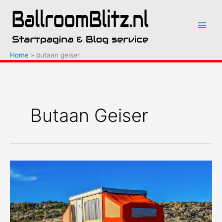
Ga
naar
de
inhoud
Home
butaan geiser
Butaan Geiser