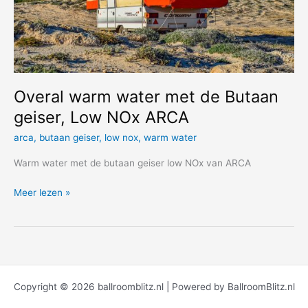
Overal warm water met de Butaan
geiser, Low NOx ARCA
arca
,
butaan geiser
,
low nox
,
warm water
Warm water met de butaan geiser low NOx van ARCA
Overal
Meer lezen »
warm
water
met
de
Butaan
geiser,
Copyright © 2026 ballroomblitz.nl | Powered by BallroomBlitz.nl
Low