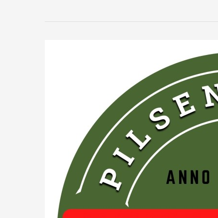
de
Kunsthaag
JungleMat
PurpleForest:
1m²
Natuurlijke
Sfeer
voor
jouw
Ruimte