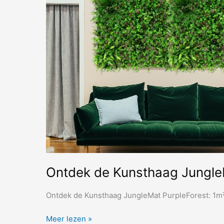
houtkachel
Ontdek de Kunsthaag JungleM
Ontdek de Kunsthaag JungleMat PurpleForest: 1m²
Ontdek
Meer lezen »