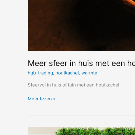
Meer sfeer in huis met een h
hgb-trading
,
houtkachel
,
warmte
Sfeervol in huis of tuin met een houtkachel
Meer
Meer lezen »
sfeer
in
huis
met
een